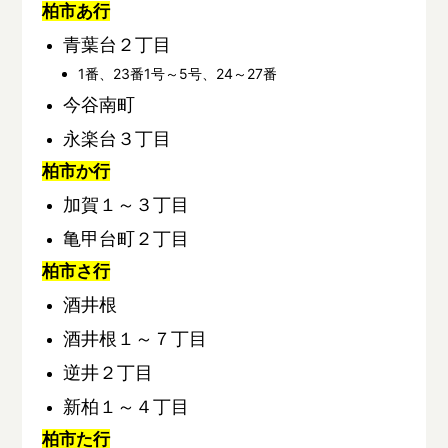
柏市あ行
青葉台２丁目
1番、23番1号～5号、24～27番
今谷南町
永楽台３丁目
柏市か行
加賀１～３丁目
亀甲台町２丁目
柏市さ行
酒井根
酒井根１～７丁目
逆井２丁目
新柏１～４丁目
柏市た行