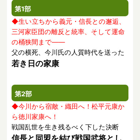
第1部
◆生い立ちから義元・信長との邂逅、
三河家臣団の離反と統率、そして運命
の桶狭間まで――
父の横死、今川氏の人質時代を送った
若き日の家康
第2部
◆今川から宿敵・織田へ！松平元康か
ら徳川家康へ！
戦国乱世を生き残るべく下した決断
信長と同盟を結び戦国武将とし