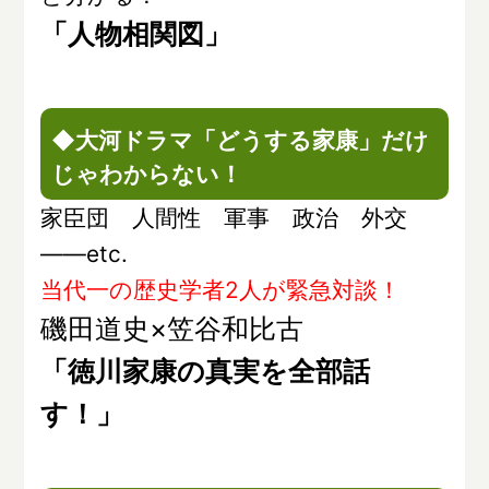
「人物相関図」
◆大河ドラマ「どうする家康」だけ
じゃわからない！
家臣団 人間性 軍事 政治 外交
――etc.
当代一の歴史学者2人が緊急対談！
磯田道史×笠谷和比古
「徳川家康の真実を全部話
す！」