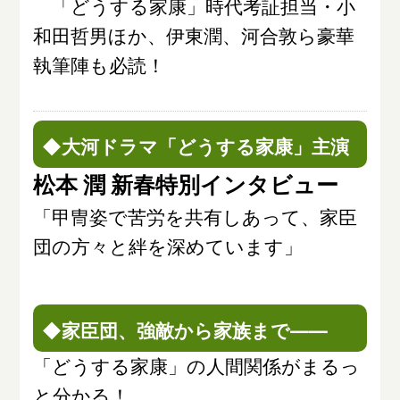
「どうする家康」時代考証担当・小
和田哲男ほか、伊東潤、河合敦ら豪華
執筆陣も必読！
◆大河ドラマ「どうする家康」主演
松本 潤 新春特別インタビュー
「甲冑姿で苦労を共有しあって、家臣
団の方々と絆を深めています」
◆家臣団、強敵から家族まで――
「どうする家康」の人間関係がまるっ
と分かる！